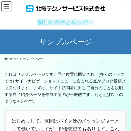
コ
ナ
ン
ビ
テ
ゲ
ン
ー
ツ
シ
へ
ョ
ス
ン
サンプルページ
キ
に
ッ
移
プ
動
HOME
サンプルページ
これはサンプルページです。同じ位置に固定され、(多くのテーマ
では) サイトナビゲーションメニューに含まれる点がブログ投稿と
は異なります。まずは、サイト訪問者に対して自分のことを説明
する自己紹介ページを作成するのが一般的です。たとえば以下の
ようなものです。
はじめまして。昼間はバイク便のメッセンジャーと
して働いていますが、俳優志望でもあります。これ